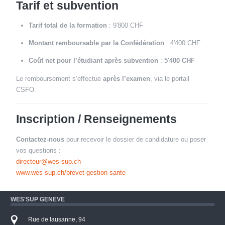
Tarif et subvention
Tarif total de la formation
: 9'800 CHF
Montant remboursable par la Confédération
: 4'400 CHF
Coût net pour l’étudiant après subvention
:
5'400 CHF
Le remboursement s’effectue
après l’examen
, via le portail
CSFO.
Inscription / Renseignements
Contactez-nous
pour recevoir le dossier de candidature ou poser
vos questions :
directeur@wes-sup.ch
www.wes-sup.ch/brevet-gestion-sante
WES'SUP GENEVE
Rue de lausanne, 94