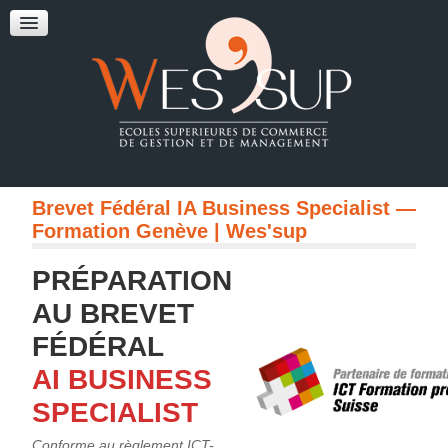
Brevet Fédéral IA Business Specialist —
Formation Genève | Wes'sup
PRÉPARATION
AU BREVET
FÉDÉRAL
AI BUSINESS
SPECIALIST
Conforme au règlement ICT-